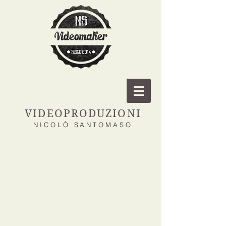
VIDEOPRODUZIONI
NICOLÒ SANTOMASO
Esercitare il proprio
ingegno,ecco la vera felicità.
Aristotele